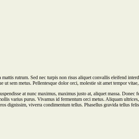
mattis rutrum. Sed nec turpis non risus aliquet convallis eleifend inter
e ut sem metus. Pellentesque dolor orci, molestie sit amet tempor vitae, 
uspendisse at nunc maximus, maximus justo at, aliquet massa. Donec fe
c, mollis varius purus. Vivamus id fermentum orci metus. Aliquam ultrices
ros dignissim, viverra condimentum tellus. Phasellus gravida tellus felis