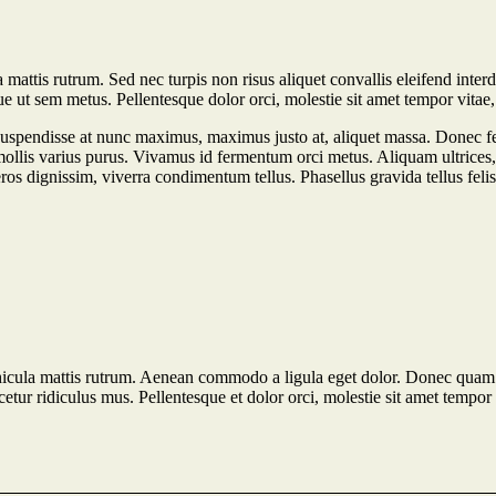
mattis rutrum. Sed nec turpis non risus aliquet convallis eleifend inter
e ut sem metus. Pellentesque dolor orci, molestie sit amet tempor vitae, 
uspendisse at nunc maximus, maximus justo at, aliquet massa. Donec fe
c, mollis varius purus. Vivamus id fermentum orci metus. Aliquam ultrices
ros dignissim, viverra condimentum tellus. Phasellus gravida tellus felis
hicula mattis rutrum. Aenean commodo a ligula eget dolor. Donec quam fe
tur ridiculus mus. Pellentesque et dolor orci, molestie sit amet tempor v