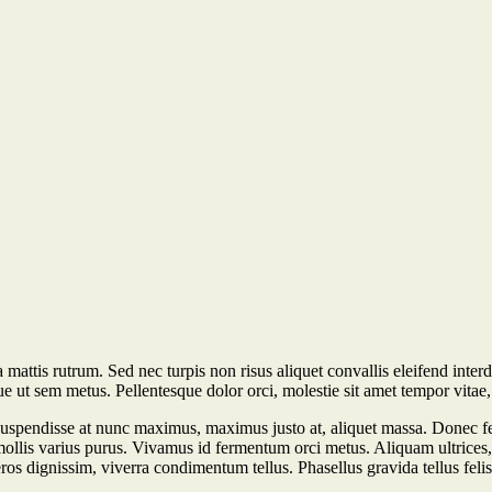
mattis rutrum. Sed nec turpis non risus aliquet convallis eleifend inter
e ut sem metus. Pellentesque dolor orci, molestie sit amet tempor vitae, 
uspendisse at nunc maximus, maximus justo at, aliquet massa. Donec fe
c, mollis varius purus. Vivamus id fermentum orci metus. Aliquam ultrices
ros dignissim, viverra condimentum tellus. Phasellus gravida tellus felis